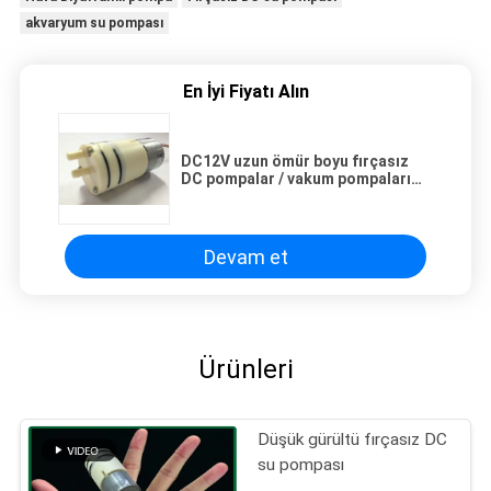
akvaryum su pompası
En İyi Fiyatı Alın
DC12V uzun ömür boyu fırçasız
DC pompalar / vakum pompaları
250mA şarap
Devam et
Ürünleri
Düşük gürültü fırçasız DC
su pompası