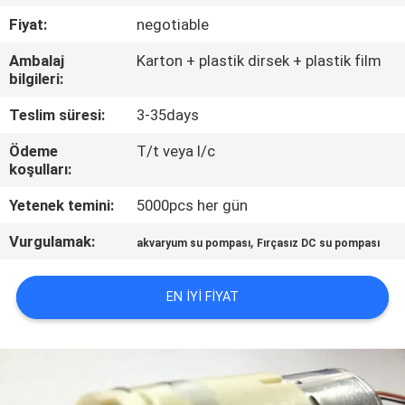
KONTROL
Fiyat:
negotiable
Ambalaj
Karton + plastik dirsek + plastik film
BIZE
bilgileri:
ULAŞIN
Teslim süresi:
3-35days
Ödeme
T/t veya l/c
HABERLER
koşulları:
Yetenek temini:
5000pcs her gün
SITE
Vurgulamak:
,
HARITASI
akvaryum su pompası
Fırçasız DC su pompası
EN IYI FIYAT
PRIVACY
POLICY