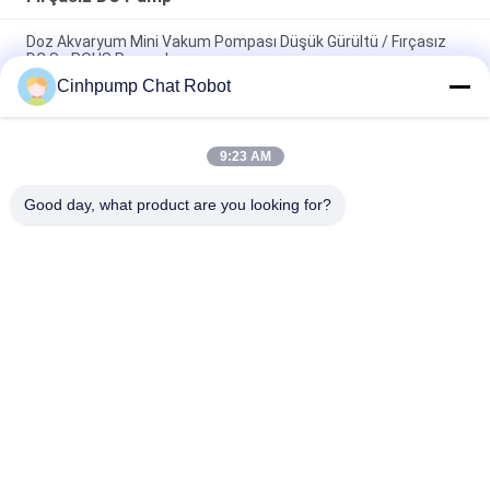
Doz Akvaryum Mini Vakum Pompası Düşük Gürültü / Fırçasız
DC Su ROHS Pompaları
Cinhpump Chat Robot
Yüksek Basınç Fırçasız DC Pompa DC12V DC24V, Mikro
Diyaframlı Pompa
9:23 AM
Dozaj Fırçasız DC Pompası Düşük Güç Tüketimi 250mA / Mikro
Hava Su Pompası
Good day, what product are you looking for?
Popüler Kategoriler
Tüm
Mikro Hava Pompası
Mini Hava Pompası
Diyaframlı Hava 
Mikro Vakum 
Pompası
Pompası
Elektromanyetik 
Fırçasız DC Pump
Hava Pompası