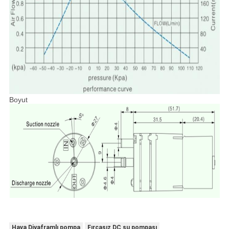
Boyut
Hava Diyaframlı pompa
Fırçasız DC su pompası