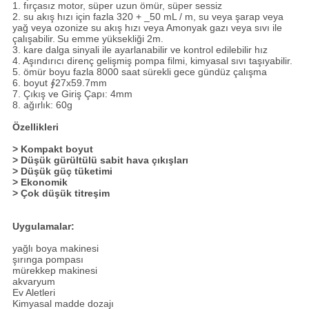
1. fırçasız motor, süper uzun ömür, süper sessiz
2. su akış hızı için fazla 320 + _50 mL / m, su veya şarap veya
yağ veya ozonize su akış hızı veya Amonyak gazı veya sıvı ile
çalışabilir.
Su emme yüksekliği 2m.
3. kare dalga sinyali ile ayarlanabilir ve kontrol edilebilir hız
4. Aşındırıcı direnç gelişmiş pompa filmi, kimyasal sıvı taşıyabilir.
5. ömür boyu fazla 8000 saat sürekli gece gündüz çalışma
6. boyut ∮27x59.7mm
7. Çıkış ve Giriş Çapı: 4mm
8. ağırlık: 60g
Özellikleri
> Kompakt boyut
> Düşük gürültülü sabit hava çıkışları
> Düşük güç tüketimi
> Ekonomik
> Çok düşük titreşim
Uygulamalar:
yağlı boya makinesi
şırınga pompası
mürekkep makinesi
akvaryum
Ev Aletleri
Kimyasal madde dozajı