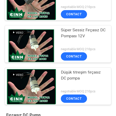
negotiable MOQ:210pcs
CONTACT
Süper Sessiz Fırçasız DC
Pompası 12V
negotiable MOQ:210pcs
CONTACT
Düşük titreşim fırçasız
DC pompa
negotiable MOQ:210pcs
CONTACT
Fırçasız DC Pump