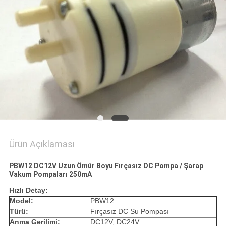
Ürün Açıklaması
PBW12 DC12V Uzun Ömür Boyu Fırçasız DC Pompa / Şarap
Vakum Pompaları 250mA
Hızlı Detay:
Model:
PBW12
Türü:
Fırçasız DC Su Pompası
Anma Gerilimi:
DC12V, DC24V