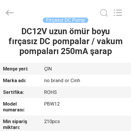
2026
Cinh
group
co.,limited.
All
Fırçasız DC Pump
Rights
Reserved.
DC12V uzun ömür boyu
EV
fırçasız DC pompalar / vakum
ÜRÜN:%
pompaları 250mA şarap
S
Menşe yeri:
ÇİN
HAKKIMIZDA
Marka adı:
no brand or Cinh
Sertifika:
ROHS
FABRIKA
Model
PBW12
TURU
numarası:
Min sipariş
210pcs
KALITE
miktarı: