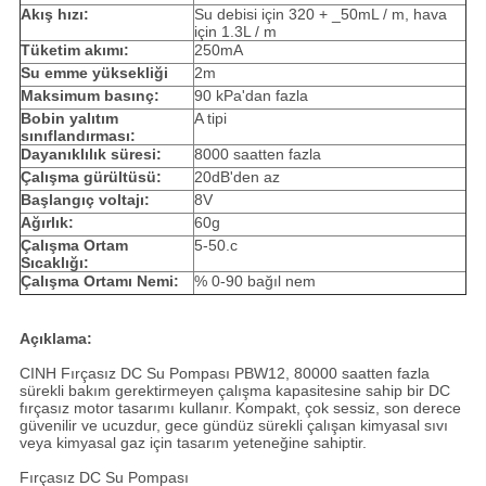
Akış hızı:
Su debisi için 320 + _50mL / m, hava
için 1.3L / m
Tüketim akımı:
250mA
Su emme yüksekliği
2m
Maksimum basınç:
90 kPa'dan fazla
Bobin yalıtım
A tipi
sınıflandırması:
Dayanıklılık süresi:
8000 saatten fazla
Çalışma gürültüsü:
20dB'den az
Başlangıç ​​voltajı:
8V
Ağırlık:
60g
Çalışma Ortam
5-50.c
Sıcaklığı:
Çalışma Ortamı Nemi:
% 0-90 bağıl nem
Açıklama:
CINH Fırçasız DC Su Pompası PBW12, 80000 saatten fazla
sürekli bakım gerektirmeyen çalışma kapasitesine sahip bir DC
fırçasız motor tasarımı kullanır.
Kompakt, çok sessiz, son derece
güvenilir ve ucuzdur, gece gündüz sürekli çalışan kimyasal sıvı
veya kimyasal gaz için tasarım yeteneğine sahiptir.
Fırçasız DC Su Pompası