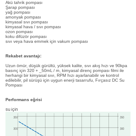
Akü tahrik pompası
Şarap pompası
yağ pompası
amonyak pompası
kimyasal sıvı pompası
kimyasal hava / sıvı pompası
ozon pompası
koku difüzör pompası
sıvı veya hava emmek için vakum pompası
Rekabet avantajı:
Uzun ömür, düşük gürültü, yüksek kalite, sıvı akış hızı ve 90kpa
basınç için 320 + _50mL / m, kimyasal direnç pompası filmi ile
herhangi bir kimyasal sıvı, RPM hızı ayarlanabilir ve kontrol
edilebilir, pil sürüşü için uygun enerji tasarrufu, Fırçasız DC Su
Pompası
Performans eğrisi
su için