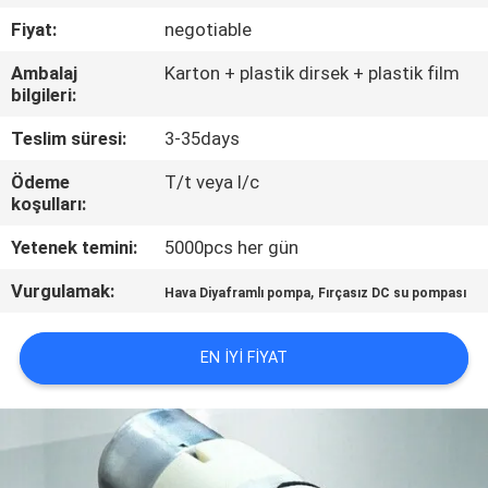
KONTROL
Fiyat:
negotiable
Ambalaj
Karton + plastik dirsek + plastik film
BIZE
bilgileri:
ULAŞIN
Teslim süresi:
3-35days
Ödeme
T/t veya l/c
HABERLER
koşulları:
Yetenek temini:
5000pcs her gün
SITE
Vurgulamak:
,
HARITASI
Hava Diyaframlı pompa
Fırçasız DC su pompası
EN IYI FIYAT
PRIVACY
POLICY