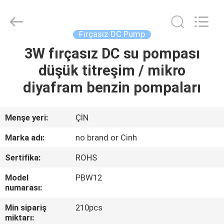
2026
Cinh
group
co.,limited.
All
Fırçasız DC Pump
Rights
Reserved.
3W fırçasız DC su pompası
EV
düşük titreşim / mikro
ÜRÜN:%
diyafram benzin pompaları
S
Menşe yeri:
ÇİN
HAKKIMIZDA
Marka adı:
no brand or Cinh
Sertifika:
ROHS
FABRIKA
Model
PBW12
TURU
numarası:
Min sipariş
210pcs
KALITE
miktarı: