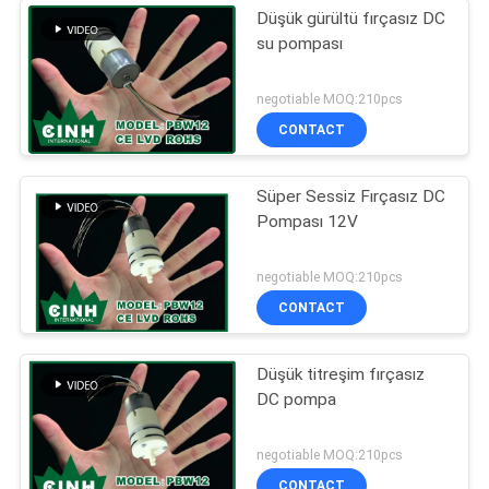
Düşük gürültü fırçasız DC
su pompası
negotiable MOQ:210pcs
CONTACT
Süper Sessiz Fırçasız DC
Pompası 12V
negotiable MOQ:210pcs
CONTACT
Düşük titreşim fırçasız
DC pompa
negotiable MOQ:210pcs
CONTACT