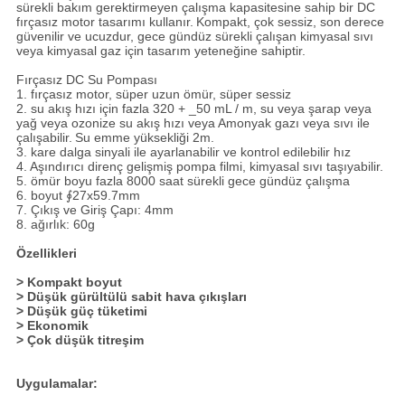
sürekli bakım gerektirmeyen çalışma kapasitesine sahip bir DC
fırçasız motor tasarımı kullanır.
Kompakt, çok sessiz, son derece
güvenilir ve ucuzdur, gece gündüz sürekli çalışan kimyasal sıvı
veya kimyasal gaz için tasarım yeteneğine sahiptir.
Fırçasız DC Su Pompası
1. fırçasız motor, süper uzun ömür, süper sessiz
2. su akış hızı için fazla 320 + _50 mL / m, su veya şarap veya
yağ veya ozonize su akış hızı veya Amonyak gazı veya sıvı ile
çalışabilir.
Su emme yüksekliği 2m.
3. kare dalga sinyali ile ayarlanabilir ve kontrol edilebilir hız
4. Aşındırıcı direnç gelişmiş pompa filmi, kimyasal sıvı taşıyabilir.
5. ömür boyu fazla 8000 saat sürekli gece gündüz çalışma
6. boyut ∮27x59.7mm
7. Çıkış ve Giriş Çapı: 4mm
8. ağırlık: 60g
Özellikleri
> Kompakt boyut
> Düşük gürültülü sabit hava çıkışları
> Düşük güç tüketimi
> Ekonomik
> Çok düşük titreşim
Uygulamalar: