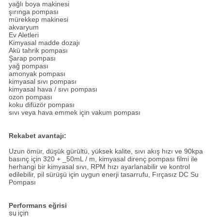
yağlı boya makinesi
şırınga pompası
mürekkep makinesi
akvaryum
Ev Aletleri
Kimyasal madde dozajı
Akü tahrik pompası
Şarap pompası
yağ pompası
amonyak pompası
kimyasal sıvı pompası
kimyasal hava / sıvı pompası
ozon pompası
koku difüzör pompası
sıvı veya hava emmek için vakum pompası
Rekabet avantajı:
Uzun ömür, düşük gürültü, yüksek kalite, sıvı akış hızı ve 90kpa
basınç için 320 + _50mL / m, kimyasal direnç pompası filmi ile
herhangi bir kimyasal sıvı, RPM hızı ayarlanabilir ve kontrol
edilebilir, pil sürüşü için uygun enerji tasarrufu, Fırçasız DC Su
Pompası
Performans eğrisi
su için