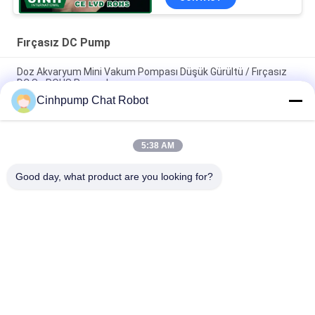
Fırçasız DC Pump
Doz Akvaryum Mini Vakum Pompası Düşük Gürültü / Fırçasız
DC Su ROHS Pompaları
Cinhpump Chat Robot
Yüksek Basınç Fırçasız DC Pompa DC12V DC24V, Mikro
Diyaframlı Pompa
5:38 AM
Dozaj Fırçasız DC Pompası Düşük Güç Tüketimi 250mA / Mikro
Hava Su Pompası
Good day, what product are you looking for?
Popüler Kategoriler
Tüm
Mikro Hava Pompası
Mini Hava Pompası
Diyaframlı Hava 
Mikro Vakum 
Pompası
Pompası