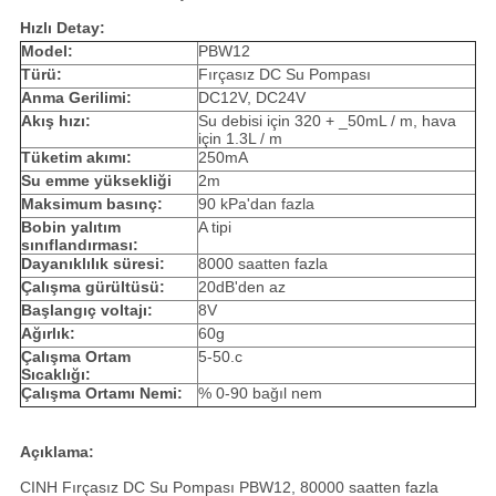
Hızlı Detay:
Model:
PBW12
Türü:
Fırçasız DC Su Pompası
Anma Gerilimi:
DC12V, DC24V
Akış hızı:
Su debisi için 320 + _50mL / m, hava
için 1.3L / m
Tüketim akımı:
250mA
Su emme yüksekliği
2m
Maksimum basınç:
90 kPa'dan fazla
Bobin yalıtım
A tipi
sınıflandırması:
Dayanıklılık süresi:
8000 saatten fazla
Çalışma gürültüsü:
20dB'den az
Başlangıç ​​voltajı:
8V
Ağırlık:
60g
Çalışma Ortam
5-50.c
Sıcaklığı:
Çalışma Ortamı Nemi:
% 0-90 bağıl nem
Açıklama:
CINH Fırçasız DC Su Pompası PBW12, 80000 saatten fazla