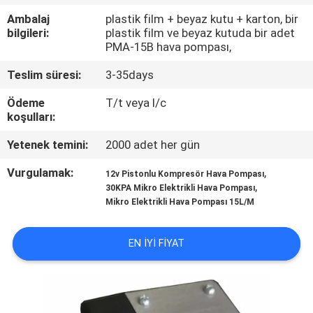
KONTROL
Ambalaj
plastik film + beyaz kutu + karton, bir
bilgileri:
plastik film ve beyaz kutuda bir adet
PMA-15B hava pompası,
BIZE
ULAŞIN
Teslim süresi:
3-35days
Ödeme
T/t veya l/c
koşulları:
HABERLER
Yetenek temini:
2000 adet her gün
SITE
Vurgulamak:
,
12v Pistonlu Kompresör Hava Pompası
,
HARITASI
30KPA Mikro Elektrikli Hava Pompası
Mikro Elektrikli Hava Pompası 15L/M
PRIVACY
EN IYI FIYAT
POLICY