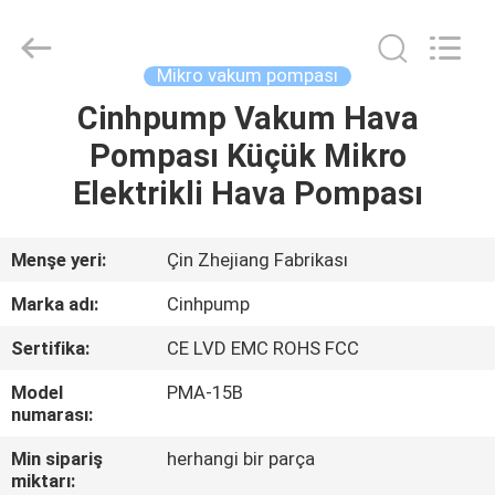
2026
Cinh
group
co.,limited.
All
Mikro vakum pompası
Rights
Reserved.
Cinhpump Vakum Hava
EV
Pompası Küçük Mikro
ÜRÜN:%
Elektrikli Hava Pompası
S
Menşe yeri:
Çin Zhejiang Fabrikası
HAKKIMIZDA
Marka adı:
Cinhpump
Sertifika:
CE LVD EMC ROHS FCC
FABRIKA
Model
PMA-15B
TURU
numarası:
Min sipariş
herhangi bir parça
KALITE
miktarı: