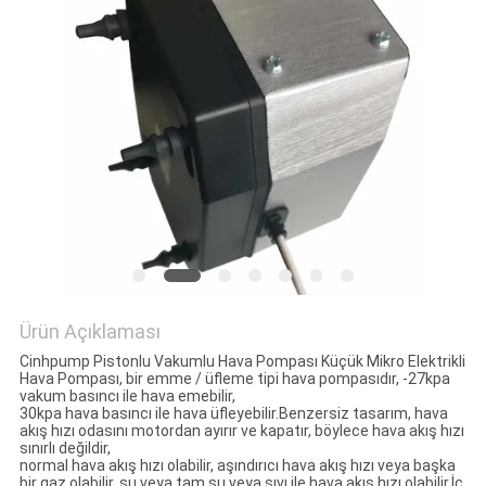
Ürün Açıklaması
Cinhpump Pistonlu Vakumlu Hava Pompası Küçük Mikro Elektrikli
Hava Pompası, bir emme / üfleme tipi hava pompasıdır, -27kpa
vakum basıncı ile hava emebilir,
30kpa hava basıncı ile hava üfleyebilir.Benzersiz tasarım, hava
akış hızı odasını motordan ayırır ve kapatır, böylece hava akış hızı
sınırlı değildir,
normal hava akış hızı olabilir, aşındırıcı hava akış hızı veya başka
bir gaz olabilir, su veya tam su veya sıvı ile hava akış hızı olabilir.İç