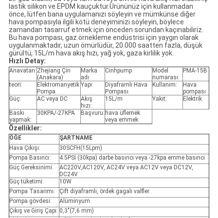
lastik silikon ve EPDM kauçuktur.Ürününüz için kullanmadan
önce, lütfen bana uygulamanızı söyleyin ve mümkünse diğer
hava pompasıyla ilgili kötü deneyiminizi söyleyin, böylece
zamandan tasarruf etmek için önceden sorundan kaçınabiliriz.
Bu hava pompası, gaz örnekleme endüstrisi için yaygın olarak
uygulanmaktadır, uzun ömürlüdür, 20.000 saatten fazla, düşük
gürültü, 15L/m hava akış hızı, yağ yok, gaza kirlilik yok.
Hızlı Detay:
Anavatan:
Zhejiang Çin
Marka
Cinhpump
Model
PMA-15B
(Anakara)
adı:
numarası:
teori:
Elektromanyetik
Yapı:
Diyaframlı Hava
Kullanım:
Hava
Pompa
Pompası
pompası
Güç:
AC veya DC
Akış
15L/m
Yakıt:
Elektrik
hızı:
Baskı
30KPA/-27KPA
Başvuru:
hava üflemek
yapmak:
veya emmek
Özellikler:
ÖĞE
ŞARTNAME
Hava Çıkışı:
30SCFH(15Lpm)
Pompa Basıncı:
4.5PSI (30kpa) darbe basıncı veya -27kpa emme basıncı
Güç Gereksinimi:
AC220V,AC120V, AC24V veya AC12V veya DC12V,
DC24V
Güç tüketimi:
10W
Pompa Tasarımı:
Çift diyaframlı, ördek gagalı valfler
Pompa gövdesi:
Alüminyum
Çıkış ve Giriş Çapı:
0,3"(7,6 mm)